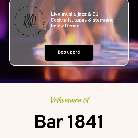
Live musik, jazz & DJ
Cocktails, tapas & stemning 
hele aftenen 
Book bord
Velkommen til
Bar 1841