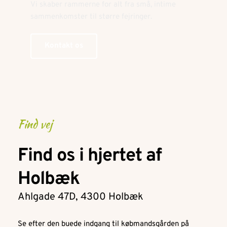
Vi skaber rammerne for alt fra små, intime 
sammenkomster til større fejringer.
Kontakt os
Find vej
Find os i hjertet af 
Holbæk
Ahlgade 47D, 4300 Holbæk
Se efter den buede indgang til købmandsgården på 