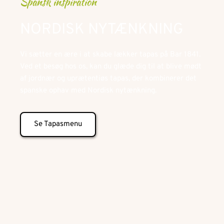
Spansk inspiration
NORDISK NYTÆNKNING
Vi sætter en ære i at skabe lækker tapas på Bar 1841. 
Ved et besøg hos os, kan du glæde dig til at blive mødt 
af jordnær og uprætentiøs tapas, der kombinerer det 
spanske ophav med Nordisk nytænkning. 
Se Tapasmenu