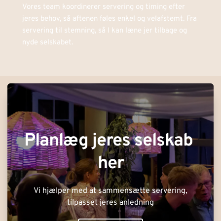
Vores team koordinerer servering og timing efter 
jeres behov, så aftenen føles enkel og velafstemt. Fra 
servering til stemning, så I kan læne jer tilbage og 
nyde selskabet.
Planlæg jeres selskab 
her
Vi hjælper med at sammensætte servering,
tilpasset jeres anledning