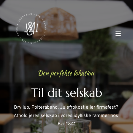
Den perfekte lokation 
Til dit selskab
Bryllup, Polterabend, Julefrokost eller firmafest? 
Afhold jeres selskab i vores idylliske rammer hos 
Bar 1841